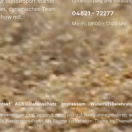
Unterstützung und Beratung
ür Wassersport startet
nges, dynamisches Team
04821 - 72277
-how mit.
Mo-Fr, 09:00 - 17:00 Uhr
ntakt
AGB
Datenschutz
Impressum
Widerrufsbelehrun
ehrwertsteuer zzgl.
Versandkosten
und ggf. Nachnahmegebühren, w
26 Wassersport-Profi - Alle Rechte vorbehalten. Theme by
ThemeW