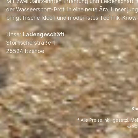
Mit zwei Jahrzehnten Erfahrung und Leidenschaft f
der Wasseersport-Profi in eine neue Ära. Unser ju
bringt frische Ideen und modernstes Technik-Know
Unser
Ladengeschäft
:
Störfischerstraße 1
25524 Itzehoe
Ko
* Alle Preise inkl. gesetzl. M
© 20