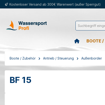
Kostenloser Versand ab 300€ Warenwert (außer Sperrgut)
springen
Zur Hauptnavigation springen
BOOTE /
Boote / Zubehör
Antrieb / Steuerung
Außenborder
BF 15
Bildergalerie überspringen