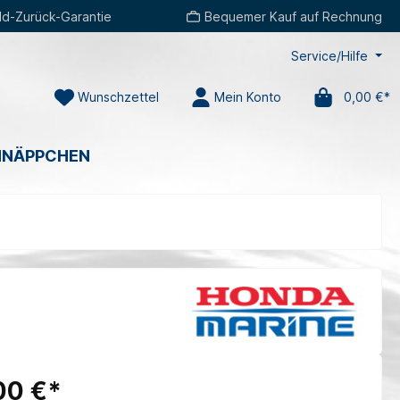
d-Zurück-Garantie
Bequemer Kauf auf Rechnung
Service/Hilfe
Wunschzettel
Mein Konto
0,00 €*
HNÄPPCHEN
00 €*