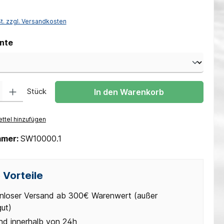
St. zzgl. Versandkosten
auswählen
nte
 Gib den gewünschten Wert ein oder benutze die Schaltflächen um die Anzah
Stück
In den Warenkorb
ttel hinzufügen
mmer:
SW10000.1
 Vorteile
nloser Versand ab 300€ Warenwert (außer
gut)
nd innerhalb von 24h