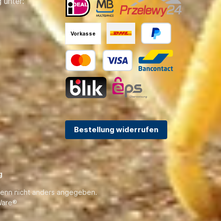
 unter:
Vorkasse
Bestellung widerrufen
g
enn nicht anders angegeben.
are®