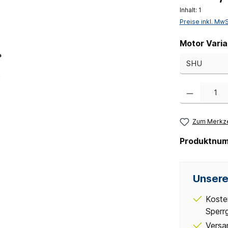
Inhalt:
1
Preise inkl. Mw
Motor Varia
Produkt Anzahl:
Zum Merkze
Produktnu
Unsere
Koste
Sperr
Versa