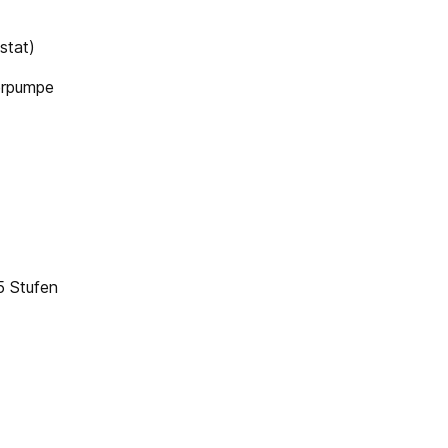
stat)
erpumpe
5 Stufen