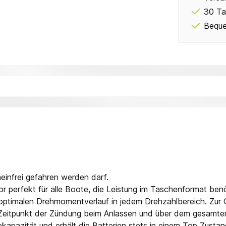
30 Ta
Beque
"
einfrei gefahren werden darf.
or perfekt für alle Boote, die Leistung im Taschenformat ben
n optimalen Drehmomentverlauf in jedem Drehzahlbereich. Zur
itpunkt der Zündung beim Anlassen und über dem gesamten D
kapazität und erhält die Batterien stets in einem Top Zustan