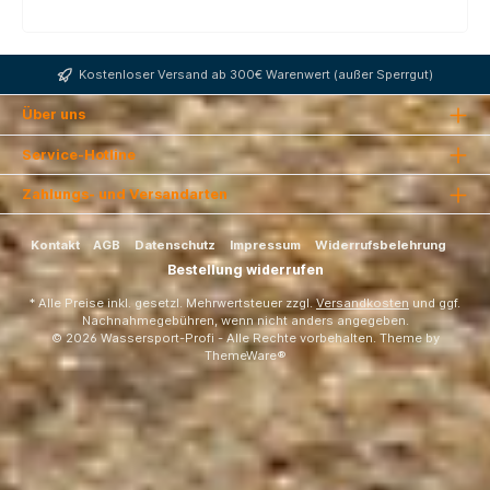
Kostenloser Versand ab 300€ Warenwert (außer Sperrgut)
Über uns
Service-Hotline
Zahlungs- und Versandarten
Kontakt
AGB
Datenschutz
Impressum
Widerrufsbelehrung
Bestellung widerrufen
* Alle Preise inkl. gesetzl. Mehrwertsteuer zzgl.
Versandkosten
und ggf.
Nachnahmegebühren, wenn nicht anders angegeben.
© 2026 Wassersport-Profi - Alle Rechte vorbehalten. Theme by
ThemeWare®