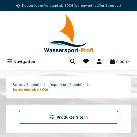
alt springen
Kostenloser Versand ab 300€ Warenwert (außer Sperrgut)
Navigation
0,00 €*
Boote / Zubehör
Reparatur / Zubehör
Betriebsstoffe / Öle
Produkte filtern