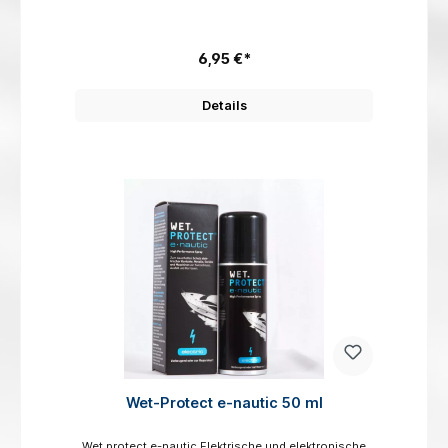
entzündbares Gas. Sicherheitshinweise: P102 Darf
nicht in die Hände von Kindern gelangen.P210
Von Hitze, heißen Oberflächen, Funken, offenen
Flammen sowie anderen Zündquellen fernhalten.
6,95 €*
Nicht rauchen.P377Brand von ausströmendem Gas:
Nicht löschen, bis Undichtigkeit gefahrlos beseitigt
werden kann.P381 Bei Undichtigkeit alle Zündquellen
Details
entfernen.P403An einem gut belüfteten Ort
aufbewahren.Hinweis zur Kennzeichnung Die
zusätzliche Kennzeichnung nach EN 417 ist auf den
jeweiligen Kartuschen zu finden.
Wet-Protect e-nautic 50 ml
Wet.protect e-nautic Elektrische und elektronische