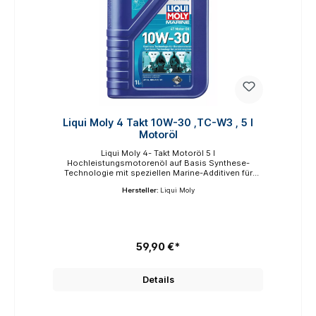
Liqui Moly 4 Takt 10W-30 ,TC-W3 , 5 l
Motoröl
Liqui Moly 4- Takt Motoröl 5 l
Hochleistungsmotorenöl auf Basis Synthese-
Technologie mit speziellen Marine-Additiven für
erhöhten Korrossionsschutz und besseren
Hersteller:
Liqui Moly
Schutzeigenschaften. Sorgt für schnelle Durchölung
von Motor und Turbolader. Mit optimalem
Verschleißschutz. Übertrifft die Anforderungen
führender Motorenhersteller. Kat- und Turbo-
getestet.Einsatzgebiet:Hochleistungs-
Leichtlaufmotorenöl für Innen- und
59,90 €*
Außenbordmotoren. Durch die NMMA FC-W®-
Zertifizierung für Motoren von Evinrude, Honda,
Johnson, Mercury, Suzuki, Tohatsu und Yamaha
Details
freigegeben.Spezifikationen und Freigaben:API SL |
NMMA (National Marine Manufacturers Association)
FC-W®