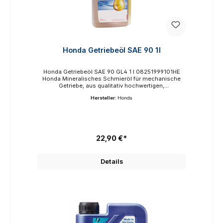
Honda Getriebeöl SAE 90 1l
Honda Getriebeöl SAE 90 GL4 1 l 08251999101HE
Honda Mineralisches Schmieröl für mechanische
Getriebe, aus qualitativ hochwertigen,
solventraffinierten Basisölen und speziellen
Hersteller:
Honda
Hochdruck-Additiven. Verwendet in Hypoid-
Differenzialgetrieben.1 Liter
22,90 €*
Details