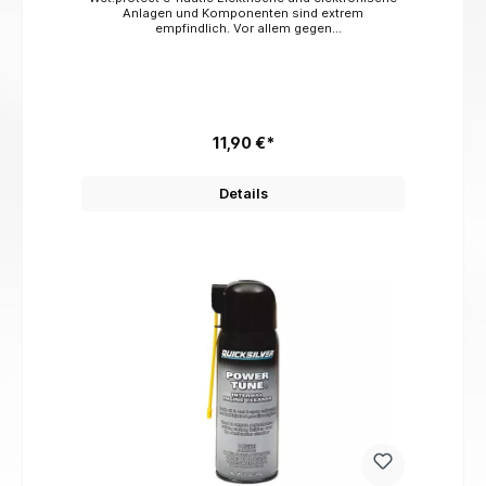
Anlagen und Komponenten sind extrem
empfindlich. Vor allem gegen
Feuchtigkeit.Regenwasser, Spritzwasser oder
Kondenswasser sowie die täglich einwirkende
Luftfeuchtigkeit setzen vielen elektrischen und
elektronischen Geräten und Anlagen permanent
zu.Die Folge: Kurzschluss oder korrodierende
Kontakte und schließlich der Verlust der
Leitfähigkeit.Wet.protect e·nauticverdrängt
11,90 €*
hundertprozentig Feuchtigkeit und Nässeerhält eine
optimale Leitfähigkeitschützt effektiv gegen
Korrosion und RostIhre Vorteile auf einen
Details
Blick:Sichere Funktion aller elektrischen und
elektronischen Komponenten und Anlagenerhöht die
Lebensdauer von elektrischen und elektronischen
Komponentengewährleistet die Funktion selbst nach
Überflutungkeine feuchtigkeitsbedingten
Reparaturen und Ausfallzeiten→ Sie sparen Zeit und
Geld!Wet.protect e·nautic schützt überall dort, wo
Elektrik und Elektronik mit Feuchtigkeit in Kontakt
kommt:Elektrische und elektronische Komponenten
und Anlagen, z.B.AußenbeleuchtungElektrische
GartengeräteTeichpumpenBewegungsmelderSprech
anlagenTorantriebeElektrische
RolladensteuerungStraßenbeleuchtung,
FlutlichtSteckdosen, Kabel und Steckverbindungen,
z.B.KabeltrommelnVerlängerungenCampingverteilerB
austromverteilerSicherungskästen
Gefahrensymbole Signalwort Gefahr
Gefahrenhinweise H222 Extrem entzündbares
Aerosol. H229 Behälter steht unter Druck: kann bei
Erwärmung bersten. H403 gotthardt.ghs.h403. H412