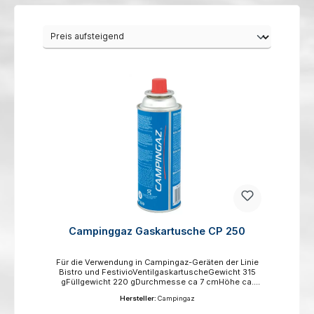
Campinggaz Gaskartusche CP 250
Für die Verwendung in Campingaz-Geräten der Linie
Bistro und FestivioVentilgaskartuscheGewicht 315
gFüllgewicht 220 gDurchmesse ca 7 cmHöhe ca.
230 cm (incl. Schutzkappe)Extrem entzündbares
Hersteller:
Campingaz
GasEnthält Gas unter Druck, kann bei Erwärmung
explodierenGefahrenhinweise: H220 Extrem