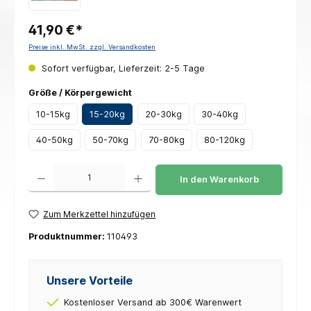
41,90 €*
Preise inkl. MwSt. zzgl. Versandkosten
Sofort verfügbar, Lieferzeit: 2-5 Tage
auswählen
Größe / Körpergewicht
10-15kg
15-20kg
20-30kg
30-40kg
40-50kg
50-70kg
70-80kg
80-120kg
Produkt Anzahl: Gib den gewünschten Wert ein oder benutze die Schaltflächen um die 
In den Warenkorb
Zum Merkzettel hinzufügen
Produktnummer:
110493
Unsere Vorteile
Kostenloser Versand ab 300€ Warenwert