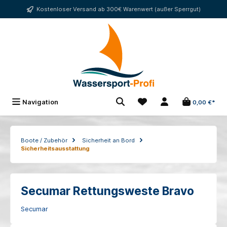
alt springen
Kostenloser Versand ab 300€ Warenwert (außer Sperrgut)
Navigation
0,00 €*
Boote / Zubehör
Sicherheit an Bord
Sicherheitsausstattung
Secumar Rettungsweste Bravo
Secumar