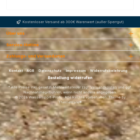
Kostenloser Versand ab 300€ Warenwert (außer Sperrgut)
Über uns
Service-Hotline
Zahlungs- und Versandarten
Kontakt
AGB
Datenschutz
Impressum
Widerrufsbelehrung
Bestellung widerrufen
* Alle Preise inkl. gesetzl. Mehrwertsteuer zzgl.
Versandkosten
und ggf.
Nachnahmegebühren, wenn nicht anders angegeben.
© 2026 Wassersport-Profi - Alle Rechte vorbehalten. Theme by
ThemeWare®