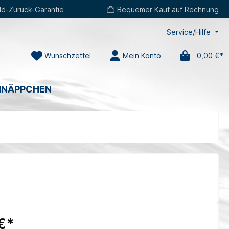
d-Zurück-Garantie
Bequemer Kauf auf Rechnung
Service/Hilfe
Wunschzettel
Mein Konto
0,00 €*
HNÄPPCHEN
€*