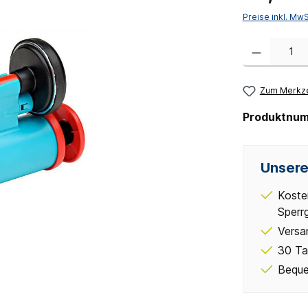
Preise inkl. Mw
Produkt Anzahl:
Zum Merkze
Produktnu
Unsere
Koste
Sperr
Versa
30 Ta
Beque