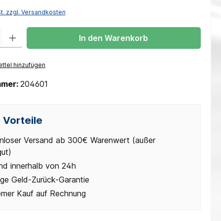
St. zzgl. Versandkosten
 Gib den gewünschten Wert ein oder benutze die Schaltflächen um die Anzah
In den Warenkorb
ttel hinzufügen
mmer:
204601
 Vorteile
nloser Versand ab 300€ Warenwert (außer
gut)
nd innerhalb von 24h
ge Geld-Zurück-Garantie
mer Kauf auf Rechnung