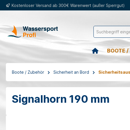
Kostenloser Versand ab 300€ Warenwert (außer Sperrgut)
springen
Zur Hauptnavigation springen
BOOTE /
Boote / Zubehör
Sicherheit an Bord
Sicherheitsau
Signalhorn 190 mm
Bildergalerie überspringen