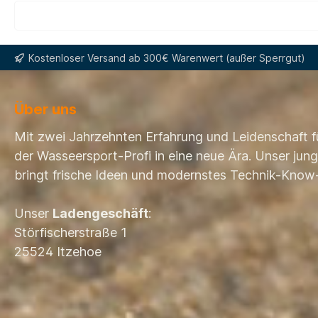
Kostenloser Versand ab 300€ Warenwert (außer Sperrgut)
Über uns
Mit zwei Jahrzehnten Erfahrung und Leidenschaft f
der Wasseersport-Profi in eine neue Ära. Unser ju
bringt frische Ideen und modernstes Technik-Know
Unser
Ladengeschäft
:
Störfischerstraße 1
25524 Itzehoe