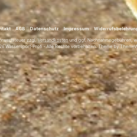
ntakt
AGB
Datenschutz
Impressum
Widerrufsbelehrun
ehrwertsteuer zzgl.
Versandkosten
und ggf. Nachnahmegebühren, w
26 Wassersport-Profi - Alle Rechte vorbehalten. Theme by
ThemeW