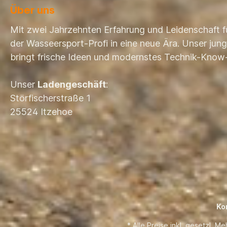
Über uns
Mit zwei Jahrzehnten Erfahrung und Leidenschaft f
der Wasseersport-Profi in eine neue Ära. Unser ju
bringt frische Ideen und modernstes Technik-Know
Unser
Ladengeschäft
:
Störfischerstraße 1
25524 Itzehoe
Ko
* Alle Preise inkl. gesetzl. M