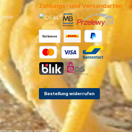
Zahlungs- und Versandarten
 unter:
Vorkasse
Bestellung widerrufen
g
enn nicht anders angegeben.