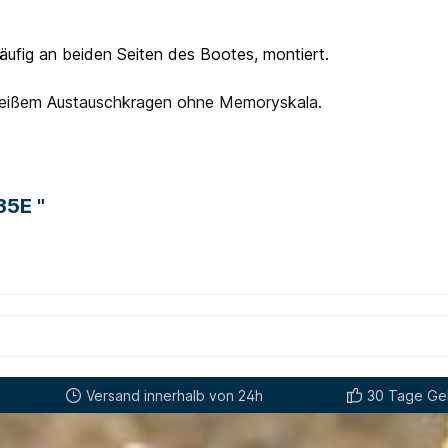
ufig an beiden Seiten des Bootes, montiert.
weißem Austauschkragen ohne Memoryskala.
85E "
Versand innerhalb von 24h
30 Tage Gel