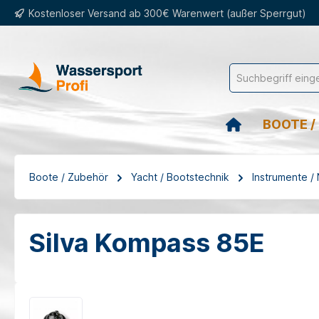
Kostenloser Versand ab 300€ Warenwert (außer Sperrgut)
springen
Zur Hauptnavigation springen
BOOTE /
Boote / Zubehör
Yacht / Bootstechnik
Instrumente /
Silva Kompass 85E
Bildergalerie überspringen