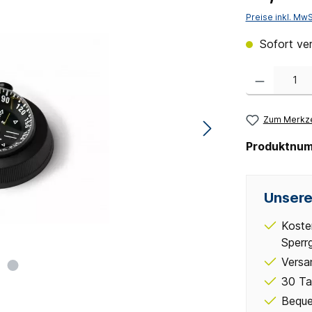
Preise inkl. Mw
Sofort ver
Produkt Anzahl:
Zum Merkze
Produktnu
Unsere
Koste
Sperr
Versa
30 Ta
Beque