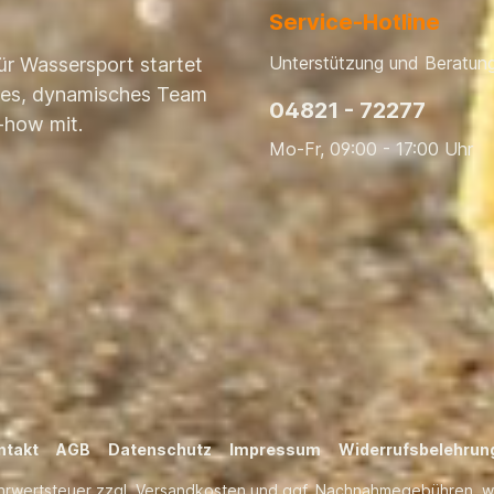
Service-Hotline
Unterstützung und Beratung
ür Wassersport startet
nges, dynamisches Team
04821 - 72277
-how mit.
Mo-Fr, 09:00 - 17:00 Uhr
ntakt
AGB
Datenschutz
Impressum
Widerrufsbelehrun
ehrwertsteuer zzgl.
Versandkosten
und ggf. Nachnahmegebühren, w