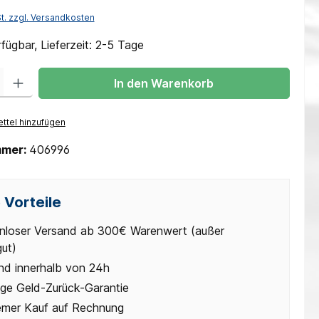
St. zzgl. Versandkosten
fügbar, Lieferzeit: 2-5 Tage
 Gib den gewünschten Wert ein oder benutze die Schaltflächen um die Anzah
In den Warenkorb
ttel hinzufügen
mmer:
406996
 Vorteile
nloser Versand ab 300€ Warenwert (außer
gut)
nd innerhalb von 24h
ge Geld-Zurück-Garantie
mer Kauf auf Rechnung