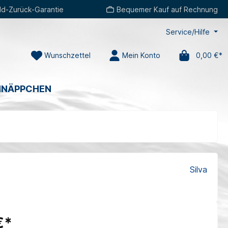
d-Zurück-Garantie
Bequemer Kauf auf Rechnung
Service/Hilfe
Wunschzettel
Mein Konto
0,00 €*
HNÄPPCHEN
Silva
€*