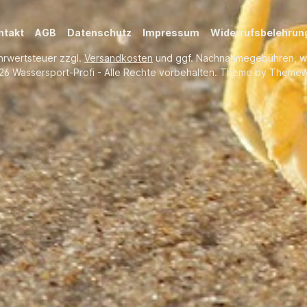
ntakt
AGB
Datenschutz
Impressum
Widerrufsbelehrun
ehrwertsteuer zzgl.
Versandkosten
und ggf. Nachnahmegebühren, w
26 Wassersport-Profi - Alle Rechte vorbehalten. Theme by
ThemeW