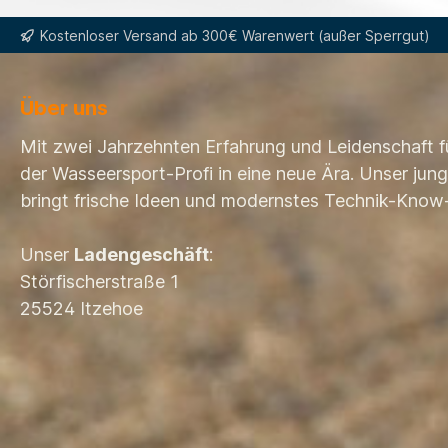
Kostenloser Versand ab 300€ Warenwert (außer Sperrgut)
Über uns
Mit zwei Jahrzehnten Erfahrung und Leidenschaft f
der Wasseersport-Profi in eine neue Ära. Unser ju
bringt frische Ideen und modernstes Technik-Know
Unser
Ladengeschäft
:
Störfischerstraße 1
25524 Itzehoe