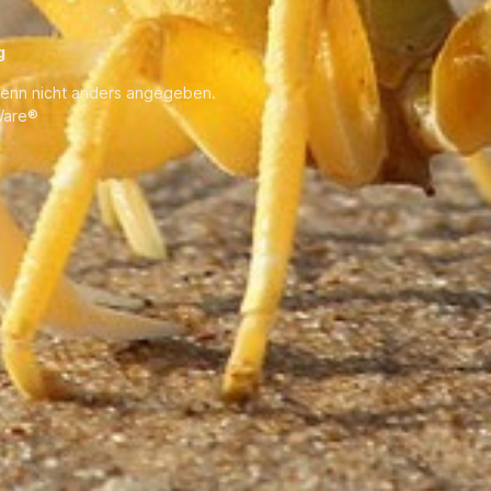
g
enn nicht anders angegeben.
are®